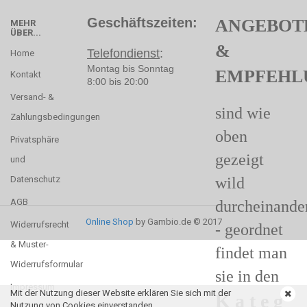
Geschäftszeiten:
ANGEBOT
MEHR
ÜBER...
&
Telefondienst
:
Home
Montag bis Sonntag
EMPFEHL
Kontakt
8:00 bis 20:00
Versand- &
sind wie
Zahlungsbedingungen
oben
Privatsphäre
gezeigt
und
Datenschutz
wild
AGB
durcheinande
Online Shop
by Gambio.de © 2017
Widerrufsrecht
- geordnet
& Muster-
findet man
Widerrufsformular
sie in den
Impressum
Mit der Nutzung dieser Website erklären Sie sich mit der
K a t e g
Nutzung von Cookies einverstanden.