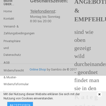
Geschäftszeiten:
ANGEBOT
MEHR
ÜBER...
&
Telefondienst
:
Home
Montag bis Sonntag
EMPFEHL
Kontakt
8:00 bis 20:00
Versand- &
sind wie
Zahlungsbedingungen
oben
Privatsphäre
gezeigt
und
Datenschutz
wild
AGB
durcheinande
Online Shop
by Gambio.de © 2017
Widerrufsrecht
- geordnet
& Muster-
findet man
Widerrufsformular
sie in den
Impressum
Mit der Nutzung dieser Website erklären Sie sich mit der
K a t e g
Nutzung von Cookies einverstanden.
AKZEPTIEREN